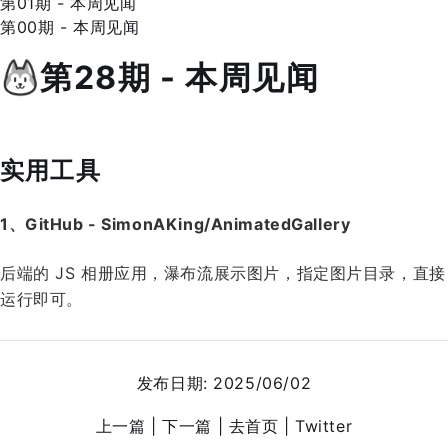
第01期 - 本周见闻
第00期 - 本周见闻
第28期 - 本周见闻
实用工具
1、GitHub - SimonAKing/AnimatedGallery
后端的 JS 相册应用，瀑布流展示图片，指定图片目录，直接
运行即可。
发布日期:
2025/06/02
上一篇 |
下一篇 |
去首页
| Twitter