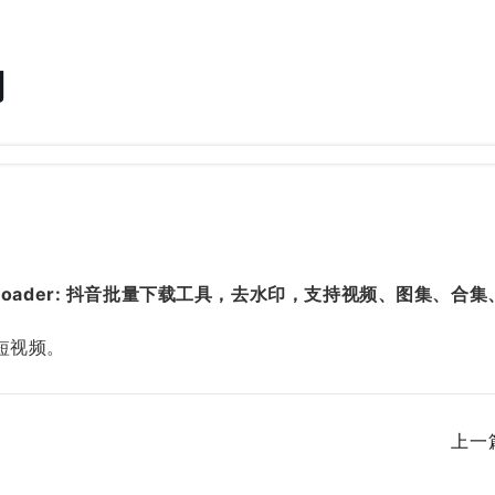
闻
uyin-downloader: 抖音批量下载工具，去水印，支持视频、图
音短视频。
上一篇