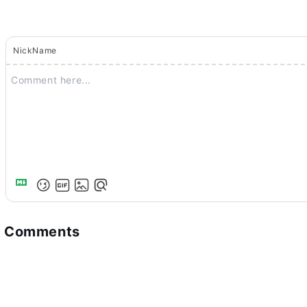
NickName
Comments