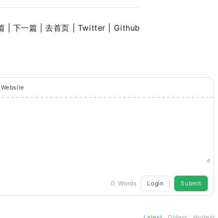
 |
下一篇 |
去首页
| Twitter
| Github
Website
Login
Submit
0
Words
Latest
Oldest
Hottest