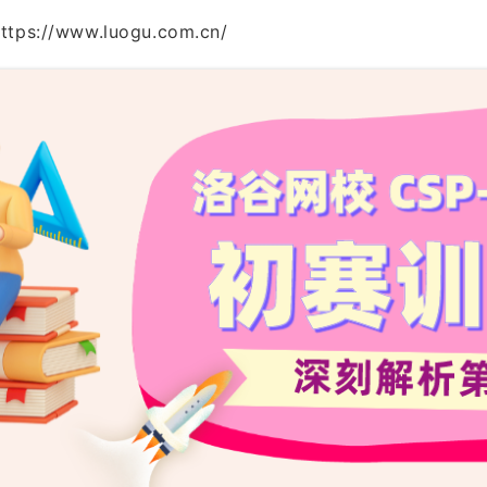
ttps://www.luogu.com.cn/