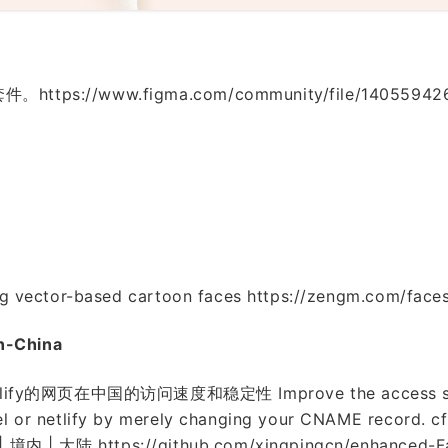
套件。
https://www.figma.com/community/file/1405594
ing vector-based cartoon faces
https://zengm.com/faces
n-China
ify的网页在中国的访问速度和稳定性 Improve the access speed 
cel or netlify by merely changing your CNAME record. 
国 | 境内 | 大陆
https://github.com/xingpingcn/enhanced-F