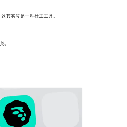
，这其实算是一种社工工具。
挤兑。